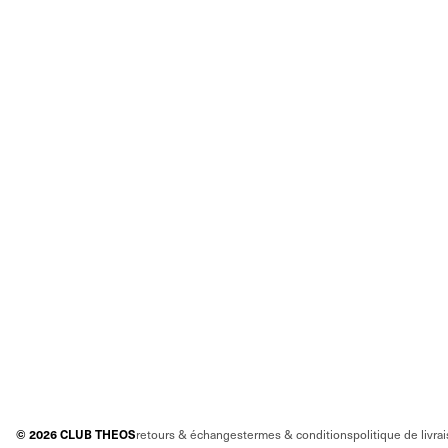
©
2026
CLUB THEOS
retours & échanges
termes & conditions
politique de livra