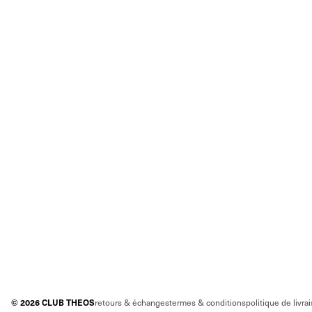
©
2026
CLUB THEOS
retours & échanges
termes & conditions
politique de livra