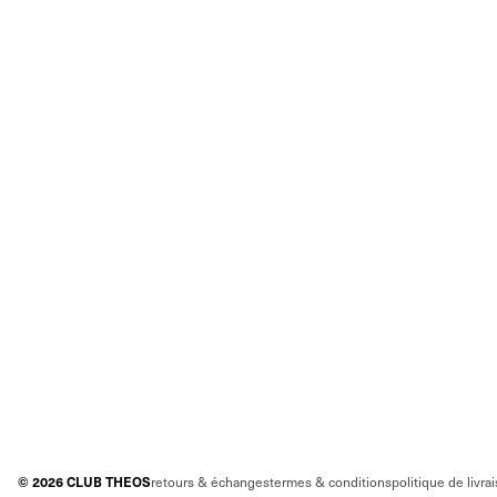
©
2026
CLUB THEOS
retours & échanges
termes & conditions
politique de livra