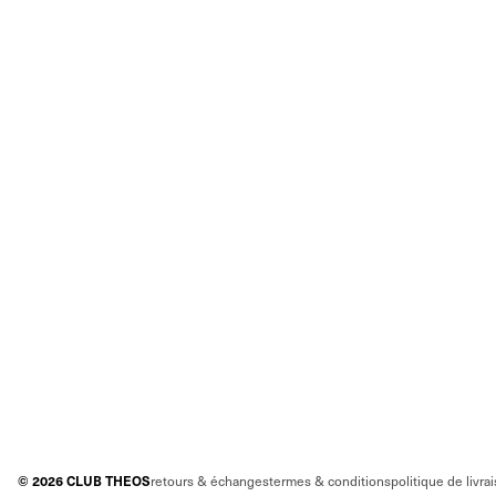
©
2026
CLUB THEOS
retours & échanges
termes & conditions
politique de livra